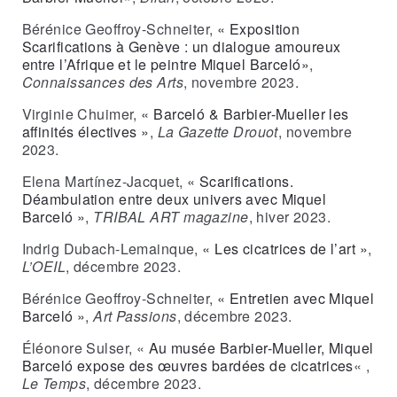
Bérénice Geoffroy-Schneiter,
«
Exposition
Scarifications à Genève : un dialogue amoureux
entre l’Afrique et le peintre Miquel Barceló
»
,
Connaissances des Arts
, novembre 2023.
Virginie Chuimer,
« Barceló & Barbier-Mueller les
affinités électives »
,
La Gazette Drouot
, novembre
2023.
Elena Martínez-Jacquet,
« Scarifications.
Déambulation entre deux univers avec Miquel
Barceló »
,
TRIBAL ART magazine
, hiver 2023.
Indrig Dubach-Lemainque,
« Les cicatrices de l’art »
,
L’OEIL
, décembre 2023.
Bérénice Geoffroy-Schneiter,
« Entretien avec Miquel
Barceló »
,
Art Passions
, décembre 2023.
Éléonore Sulser, «
Au musée Barbier-Mueller, Miquel
Barceló expose des œuvres bardées de cicatrices
« ,
Le Temps
, décembre 2023.