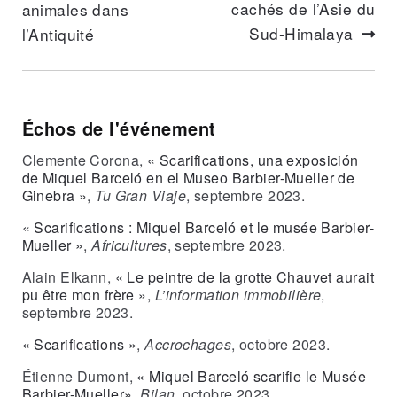
cachés de l’Asie du
animales dans
Articl
Article
Sud-Himalaya
l’Antiquité
suivan
précédent :
Échos de l'événement
Mi
22
Clemente Corona,
« Scarifications, una exposición
AD
de Miquel Barceló en el Museo Barbier-Mueller de
Effigie ancestrale kulap Sud de la Nouvelle-Irlande,
Ginebra »
,
Tu Gran Viaje
, septembre 2023.
Papouasie-Nouvelle-Guinée. Craie. H. : 29,3 cm. Anc.
coll. Josef Mueller. Inv. 4317-C. Musée Barbier-Mueller.
«
Scarifications : Miquel Barceló et le musée Barbier-
Photo studio Ferrazzini Bouchet.
Mueller »
,
Africultures
, septembre 2023.
Alain Elkann,
« Le peintre de la grotte Chauvet aurait
pu être mon frère »
,
L’information immobilière
,
septembre 2023.
« Scarifications »
,
Accrochages
, octobre 2023.
Étienne Dumont,
«
Miquel Barceló scarifie le Musée
Barbier-Mueller
»
,
Bilan
, octobre 2023.