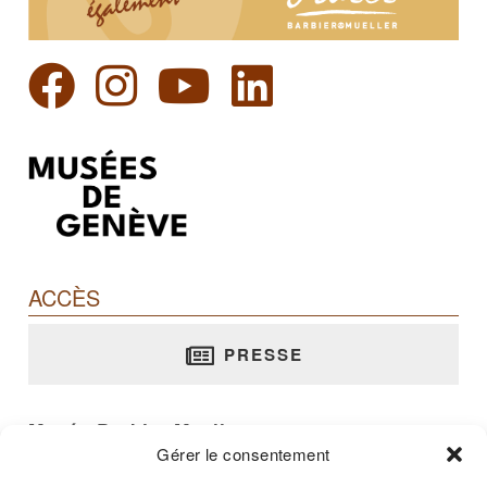
ACCÈS
PRESSE
Musée Barbier-Mueller
Gérer le consentement
rue Jean-Calvin, 10 - 1204 Genève