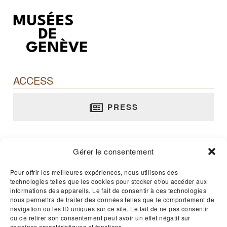
ACCESS
PRESS
Barbier-Mueller Museum
Gérer le consentement
rue Jean-Calvin, 10 - 1204 Genève
T. +41 22 312 02 70
Pour offrir les meilleures expériences, nous utilisons des
technologies telles que les cookies pour stocker et/ou accéder aux
E-mail :
musee@barbier-mueller.ch
informations des appareils. Le fait de consentir à ces technologies
nous permettra de traiter des données telles que le comportement de
navigation ou les ID uniques sur ce site. Le fait de ne pas consentir
Open 365 days a year - 11am to 5pm
ou de retirer son consentement peut avoir un effet négatif sur
certaines caractéristiques et fonctions.