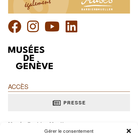
ACCÈS
PRESSE
Musée Barbier-Mueller
Gérer le consentement
rue Jean-Calvin, 10 - 1204 Genève