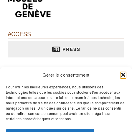
ACCESS
PRESS
Barbier-Mueller Museum
Gérer le consentement
rue Jean-Calvin, 10 - 1204 Genève
T. +41 22 312 02 70
Pour offrir les meilleures expériences, nous utilisons des
technologies telles que les cookies pour stocker et/ou accéder aux
E-mail :
musee@barbier-mueller.ch
informations des appareils. Le fait de consentir à ces technologies
nous permettra de traiter des données telles que le comportement de
navigation ou les ID uniques sur ce site. Le fait de ne pas consentir
Open 365 days a year - 11am to 5pm
ou de retirer son consentement peut avoir un effet négatif sur
certaines caractéristiques et fonctions.