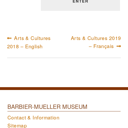
Arts & Cultures
Arts & Cultures 2019
Articl
Article
– Français
2018 – English
suivan
précédent :
BARBIER-MUELLER MUSEUM
Contact & Information
Sitemap