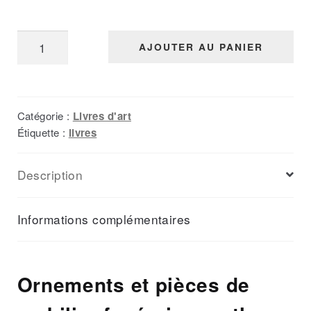
quantité
AJOUTER AU PANIER
de
Arts
des
Catégorie :
Livres d'art
Steppes
Étiquette :
livres
Description
Informations complémentaires
Ornements et pièces de