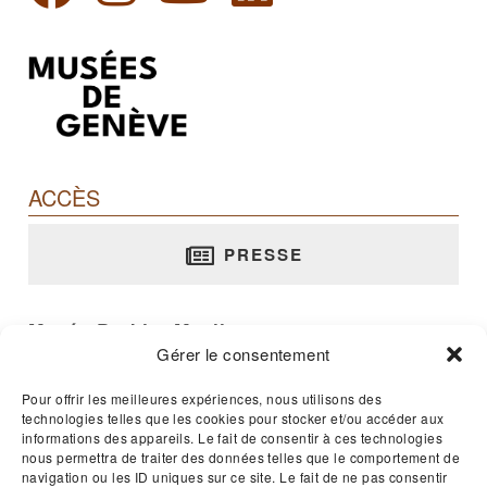
ACCÈS
PRESSE
Musée Barbier-Mueller
Gérer le consentement
rue Jean-Calvin, 10 - 1204 Genève
T. +41 22 312 02 70
Pour offrir les meilleures expériences, nous utilisons des
E-mail :
musee@barbier-mueller.ch
technologies telles que les cookies pour stocker et/ou accéder aux
informations des appareils. Le fait de consentir à ces technologies
Ouvert 365 jours par an - 11h00 à 17h00
nous permettra de traiter des données telles que le comportement de
navigation ou les ID uniques sur ce site. Le fait de ne pas consentir