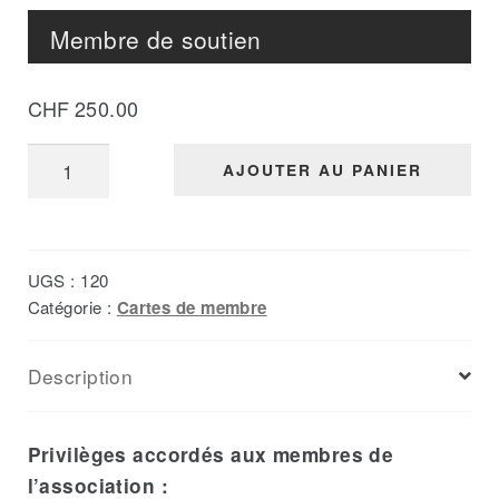
Membre de soutien
CHF
250.00
quantité
AJOUTER AU PANIER
de
Membre
de
UGS :
120
soutien
Catégorie :
Cartes de membre
Description
Privilèges accordés aux membres de
l’association :