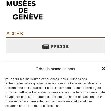
ACCÈS
PRESSE
Musée Barbier-Mueller
Gérer le consentement
rue Jean-Calvin, 10 - 1204 Genève
T. +41 22 312 02 70
Pour offrir les meilleures expériences, nous utilisons des
technologies telles que les cookies pour stocker et/ou accéder aux
E-mail :
musee@barbier-mueller.ch
informations des appareils. Le fait de consentir à ces technologies
Ouvert 365 jours par an - 11h00 à 17h00
nous permettra de traiter des données telles que le comportement de
navigation ou les ID uniques sur ce site. Le fait de ne pas consentir
ou de retirer son consentement peut avoir un effet négatif sur
certaines caractéristiques et fonctions.