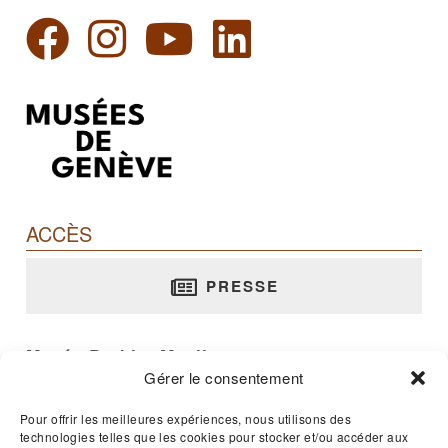
ACCÈS
PRESSE
Musée Barbier-Mueller
Gérer le consentement
rue Jean-Calvin, 10 - 1204 Genève
T. +41 22 312 02 70
Pour offrir les meilleures expériences, nous utilisons des
E-mail :
musee@barbier-mueller.ch
technologies telles que les cookies pour stocker et/ou accéder aux