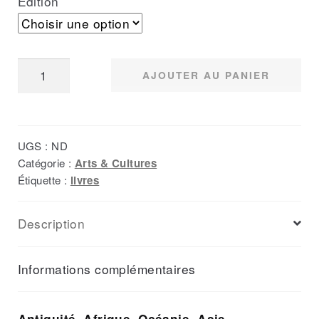
Edition
quantité
AJOUTER AU PANIER
de
Arts
&
UGS :
ND
Cultures
Catégorie :
Arts & Cultures
2000
Étiquette :
livres
-
n°1
Description
Informations complémentaires
Antiquité, Afrique, Océanie, Asie,