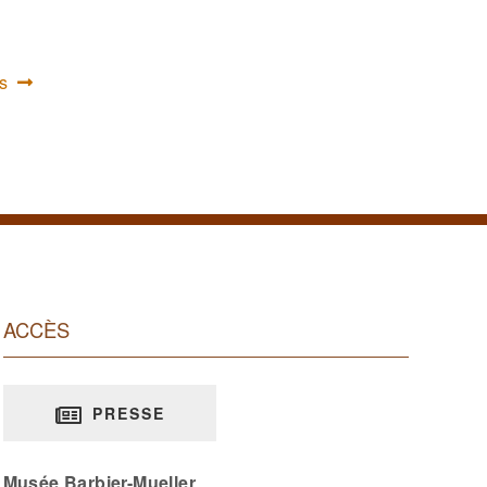
Article
s
suivant :
ACCÈS
PRESSE
Musée Barbier-Mueller