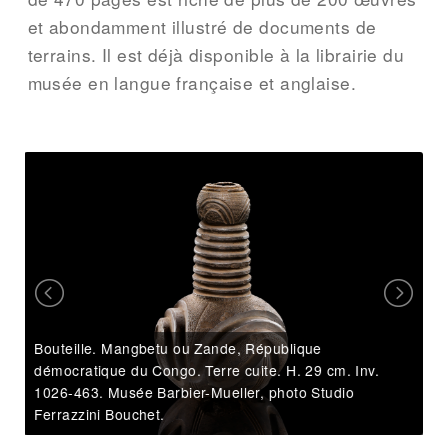
et abondamment illustré de documents de
terrains. Il est déjà disponible à la librairie du
musée en langue française et anglaise.
P
Bouteille. Mangbetu ou Zande, République
XI
démocratique du Congo. Terre cuite. H. 29 cm. Inv.
Mu
1026-463. Musée Barbier-Mueller, photo Studio
Ferrazzini Bouchet.