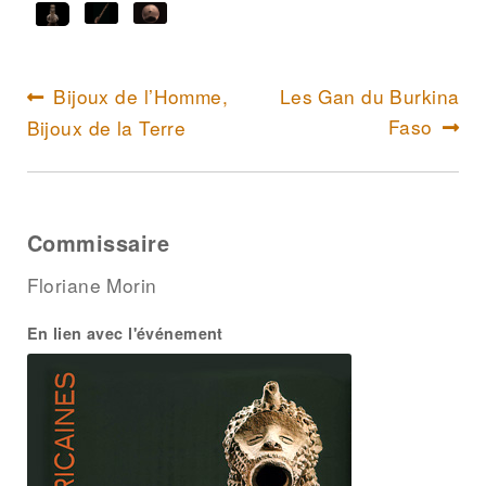
e
Bijoux de l’Homme,
Les Gan du Burkina
Articl
Article
Faso
Bijoux de la Terre
suivan
précédent :
Commissaire
Floriane Morin
En lien avec l'événement